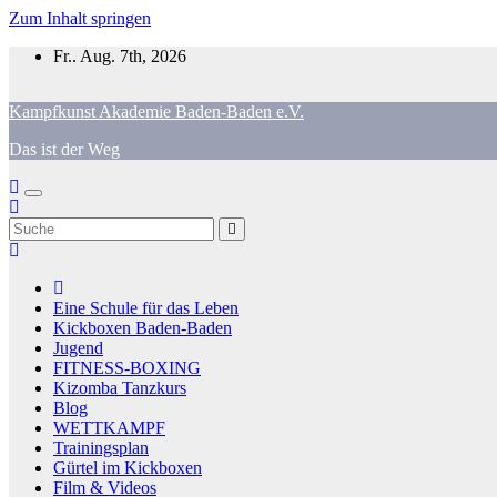
Zum Inhalt springen
Fr.. Aug. 7th, 2026
Kampfkunst Akademie Baden-Baden e.V.
Das ist der Weg
Eine Schule für das Leben
Kickboxen Baden-Baden
Jugend
FITNESS-BOXING
Kizomba Tanzkurs
Blog
WETTKAMPF
Trainingsplan
Gürtel im Kickboxen
Film & Videos