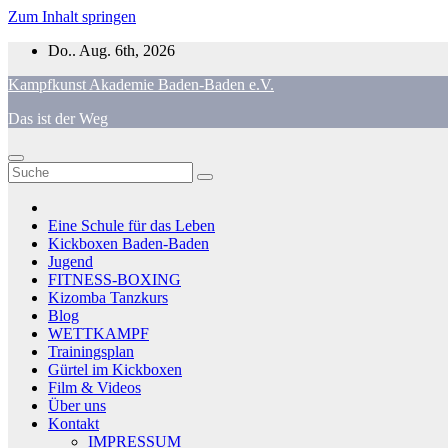
Zum Inhalt springen
Do.. Aug. 6th, 2026
Kampfkunst Akademie Baden-Baden e.V.
Das ist der Weg
Eine Schule für das Leben
Kickboxen Baden-Baden
Jugend
FITNESS-BOXING
Kizomba Tanzkurs
Blog
WETTKAMPF
Trainingsplan
Gürtel im Kickboxen
Film & Videos
Über uns
Kontakt
IMPRESSUM